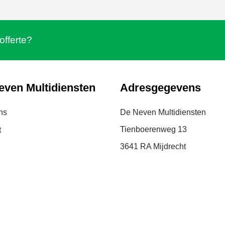
offerte?
even Multidiensten
Adresgegevens
ns
De Neven Multidiensten
Tienboerenweg 13
t
3641 RA Mijdrecht