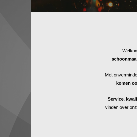
Welkom
schoonmaak
Met onverminde
komen oo
Service
,
kwali
vinden over onze