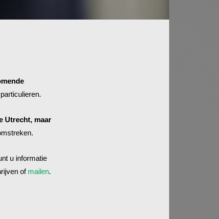
komende
particulieren.
e Utrecht, maar
omstreken.
nt u informatie
rijven of
mailen
.